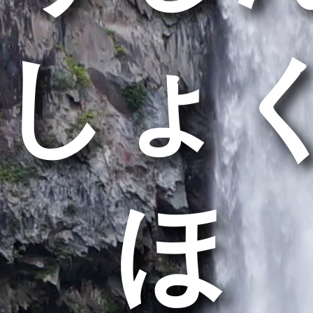
しょ
うほ