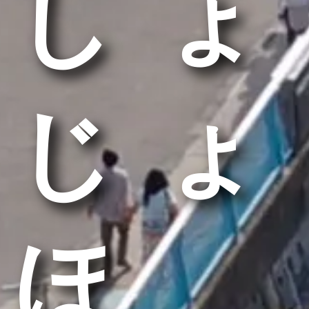
しょ
じょ
ほ