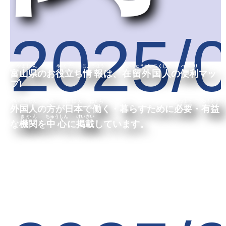
2025/
とやまけん
やくだ
じょうほう
ざいりゅうがいこくじん
べんり
富山県
のお
役立
ち
情報
は、
在留外国人
の
便利
マッ
プ
!
がいこくじん
かた
にほん
はたら
く
ひつよう
ゆうえき
外国人
の
方
が
日本
で
働
く・
暮
らすために
必要
・
有益
きかん
ちゅうしん
けいさい
な
機関
を
中心
に
掲載
しています。