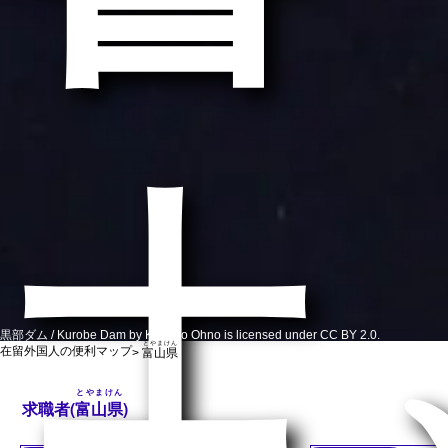
士
黒部ダム / Kurobe Dam by Kentaro Ohno is licensed under CC BY 2.0.
とやまけん
在留外国人の便利マップ
>
富山県
とやまけん
求職者(
富山県
)