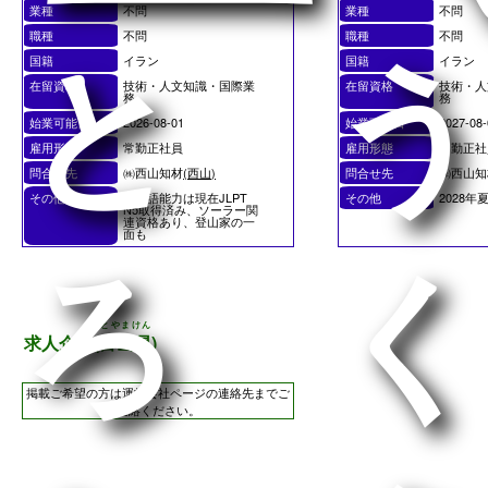
業種
不問
業種
不問
職種
不問
職種
不問
とう
国籍
イラン
国籍
イラン
在留資格
技術・人文知識・国際業
在留資格
技術・人
務
務
始業可能日
2026-08-01
始業可能日
2027-08-
雇用形態
常勤正社員
雇用形態
常勤正社
問合せ先
㈱西山知材
(西山)
問合せ先
㈱西山知
その他
日本語能力は現在JLPT
その他
2028
N5取得済み、ソーラー関
連資格あり、登山家の一
面も
ろく
とやまけん
求人企業(
富山県
)
掲載ご希望の方は運営会社ページの連絡先までご
連絡ください。