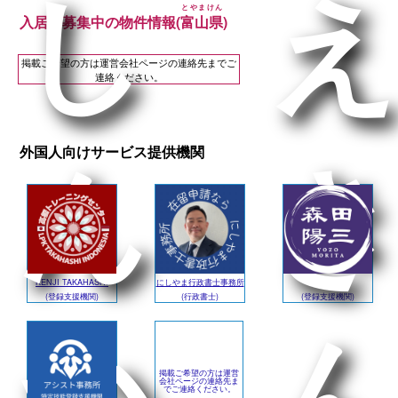
しえ
とやまけん
入居者募集中の物件情報(
富山県
)
掲載ご希望の方は運営会社ページの連絡先までご
連絡ください。
外国人向けサービス提供機関
んき
KENJI TAKAHASHI
にしやま行政書士事務所
森田陽三
(登録支援機関)
(行政書士)
(登録支援機関)
かん
掲載ご希望の方は運営
会社ページの連絡先ま
でご連絡ください。