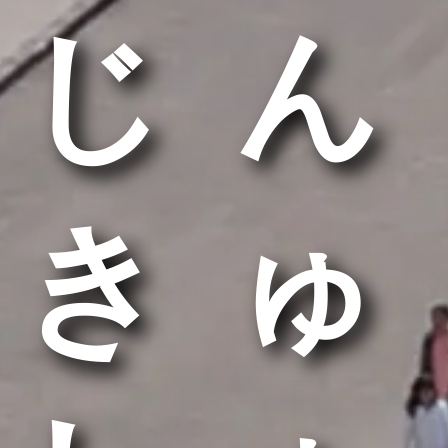
じん
きゅ