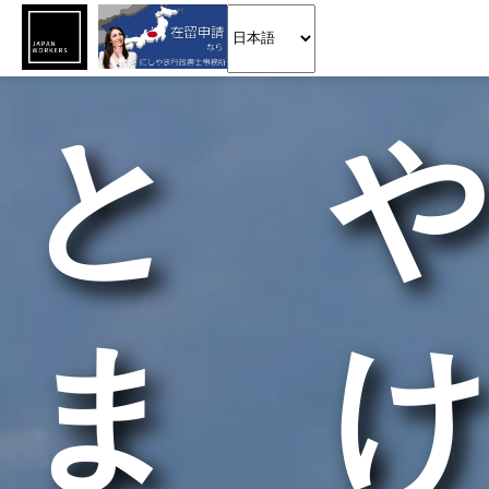
とや
まけ