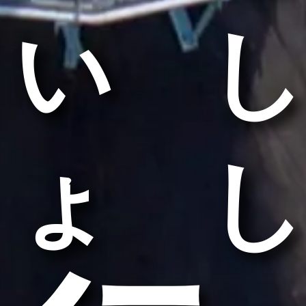
いし
ょし