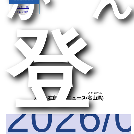
アシスト事務所
(登録支援機関)
登
とやまけん
2026/
入管・在留関連ニュース(
富山県
)