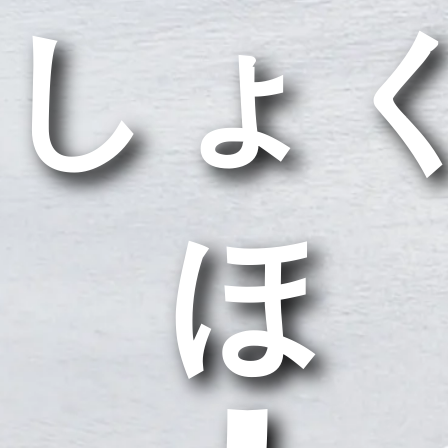
しょ
うほ