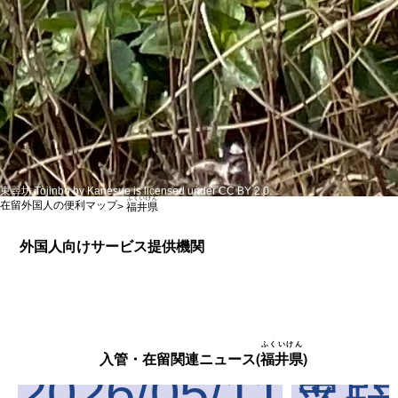
東尋坊 Tojinbo by Kanesue is licensed under CC BY 2.0.
ふくいけん
在留外国人の便利マップ
>
福井県
外国人向けサービス提供機関
ふくいけん
入管・在留関連ニュース(
福井県
)
2026/05/11
専門