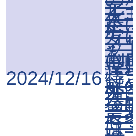
テ
ル
人
足
応
方
メ
ッ
も
(N
長
送)
2024/12/16
特
能
外
人
場
「
農
も
は
「