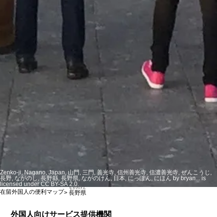
Zenko-ji, Nagano, Japan, 山門, 三門, 善光寺, 信州善光寺, 信濃善光寺, ぜんこうじ,
長野, ながのし, 長野縣, 長野県, ながのけん, 日本, にっぽん, にほん by bryan... is
licensed under CC BY-SA 2.0.
ながのけん
在留外国人の便利マップ
>
長野県
外国人向けサービス提供機関