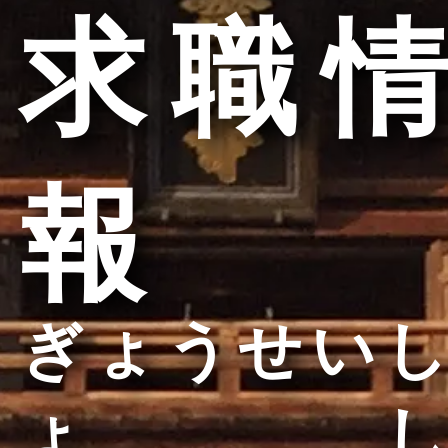
求職情
報
ぎょうせいし
ょし