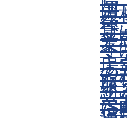
帰
国
人
保
へ
夏
「
業
冬
「
キ
場
の
た
取
組
ス
ー
(S
信
送)
2024/03/16
長