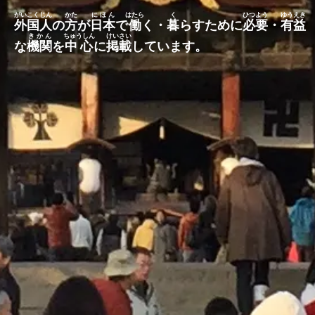
がいこくじん
かた
にほん
はたら
く
ひつよう
ゆうえき
外国人
の
方
が
日本
で
働
く・
暮
らすために
必要
・
有益
きかん
ちゅうしん
けいさい
な
機関
を
中心
に
掲載
しています。