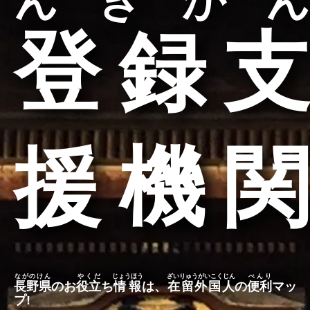
んきかん
登録支
援機関
ながのけん
やくだ
じょうほう
ざいりゅうがいこくじん
べんり
長野県
のお
役立
ち
情報
は、
在留外国人
の
便利
マッ
プ
!