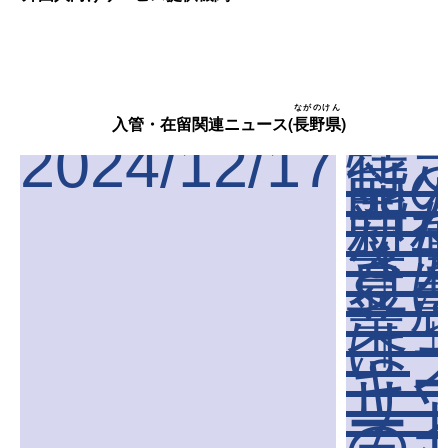
ながのけん
入管・在留関連ニュース(
長野県
)
2024/12/17
特
能
国
新
な
き
夏
「
業
は
「
キ
リ
ー
の