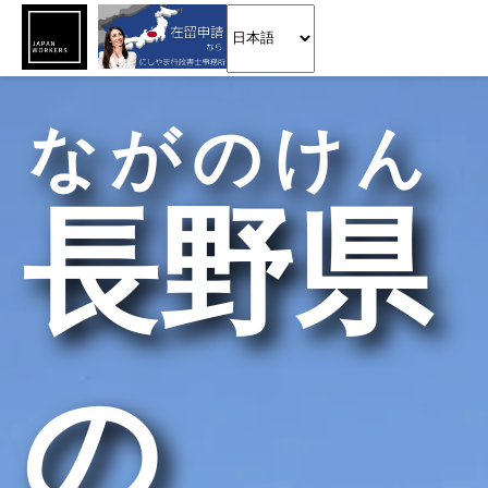
ながのけん
長野県
の