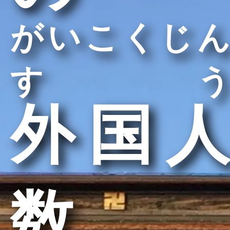
がいこくじん
すう
外国人
数