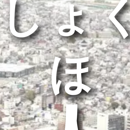
しょ
うほ