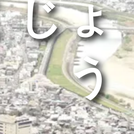
くじょ
う