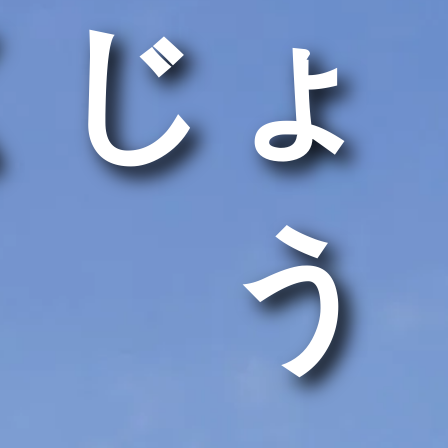
くじょ
う