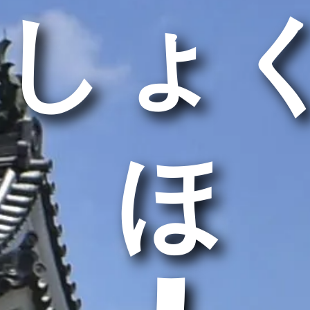
しょ
うほ