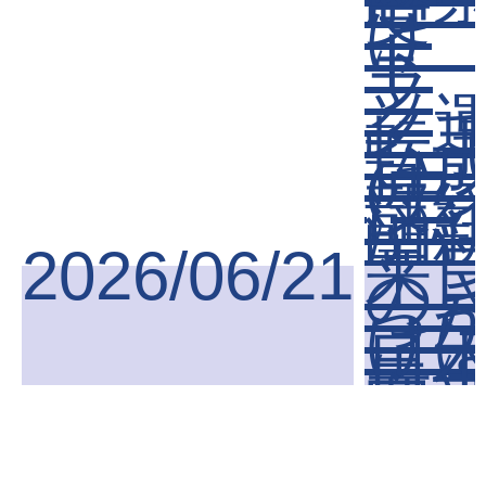
受
ト
ラ
ッ
ク
転
育
(中
部
済
聞)
2026/06/21
来
の
っ
け
日
赤
字
の
援
外