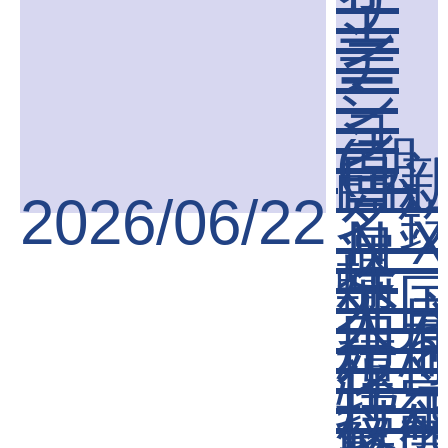
リ
エ
ン
テ
ー
シ
ョ
ン
(朝
日
聞)
2026/06/22
名
Ｎ
運
外
人
用
積
特
技
解