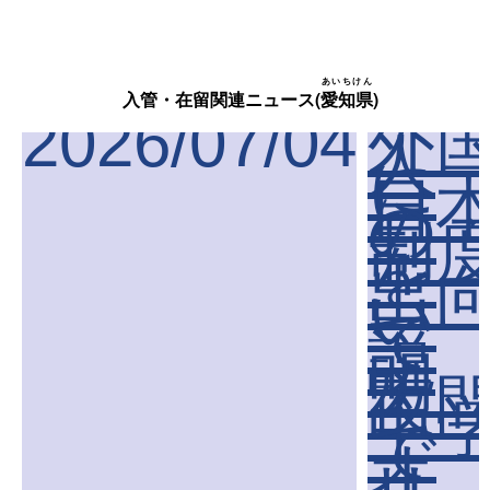
あいちけん
入管・在留関連ニュース(
愛知県
)
2026/07/04
外
人
に
日
の
制
を
出
い
て
説
夜
中
で
オ