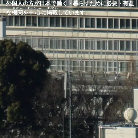
外国人
の
方
が
日本
で
働
く・
暮
らすために
必要
・
有益
きかん
ちゅうしん
けいさい
な
機関
を
中心
に
掲載
しています。