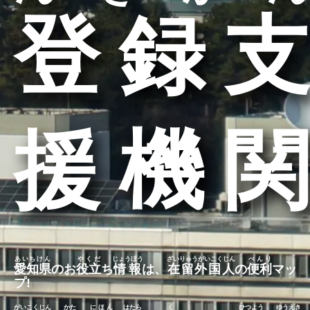
登録支
援機関
あいちけん
やくだ
じょうほう
ざいりゅうがいこくじん
べんり
愛知県
のお
役立
ち
情報
は、
在留外国人
の
便利
マッ
プ
!
がいこくじん
かた
にほん
はたら
く
ひつよう
ゆうえき