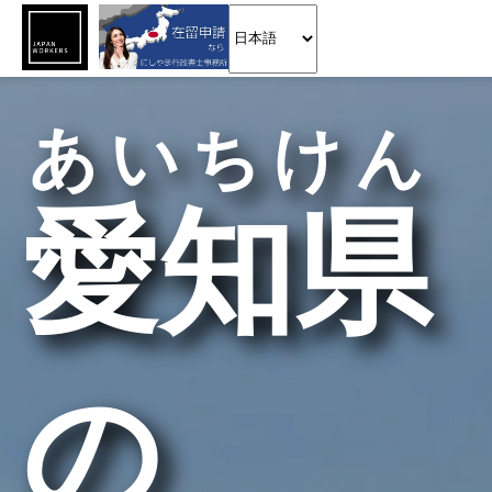
あいちけん
愛知県
の