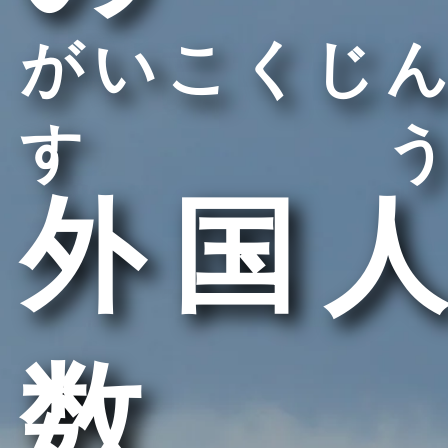
がいこくじん
すう
外国人
数