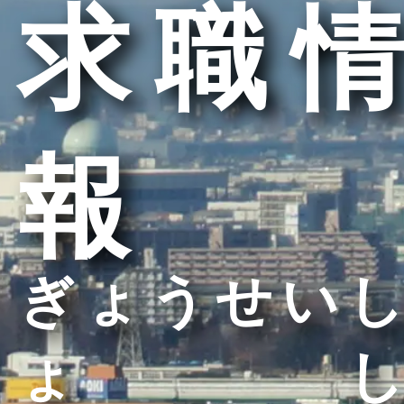
求職情
報
ぎょうせいし
ょし