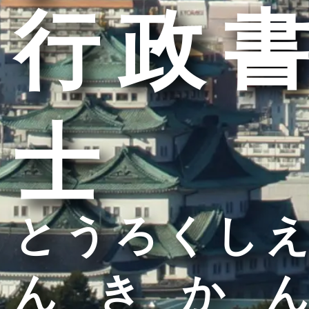
行政書
士
とうろくしえ
んきかん