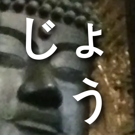
くじょ
う