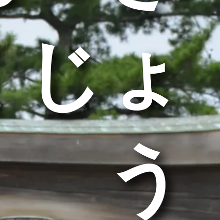
くじょ
う