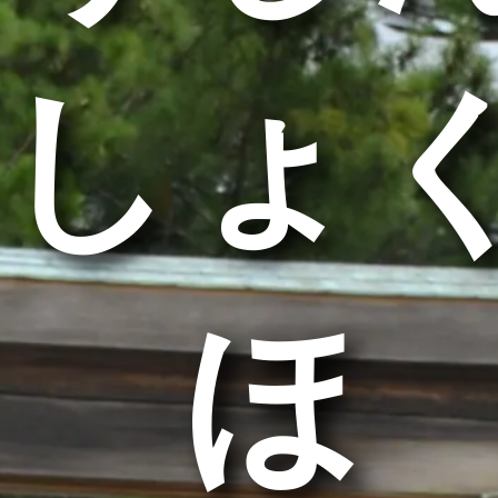
しょ
うほ