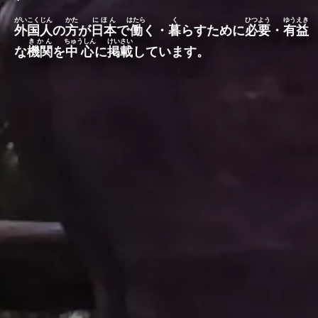
がいこくじん
かた
にほん
はたら
く
ひつよう
ゆうえき
外国人
の
方
が
日本
で
働
く・
暮
らすために
必要
・
有益
きかん
ちゅうしん
けいさい
な
機関
を
中心
に
掲載
しています。