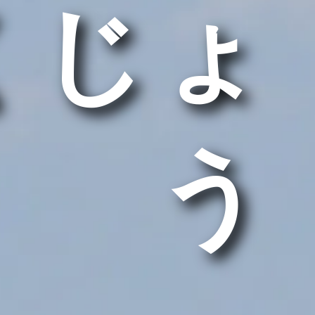
くじょ
う