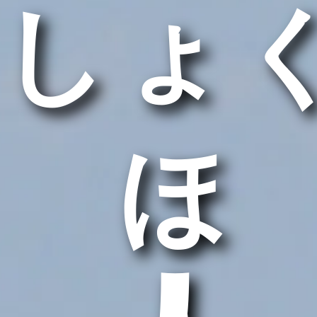
しょ
うほ