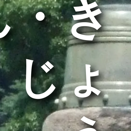
ん・き
くじょ