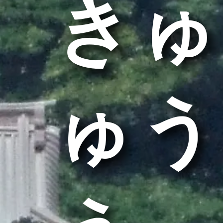
きゅ
ゅう