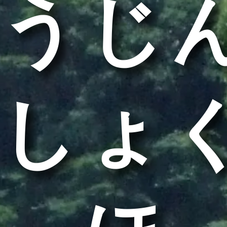
うじ
しょ