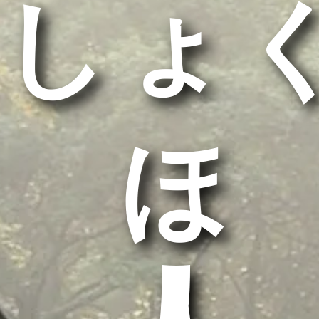
しょ
うほ