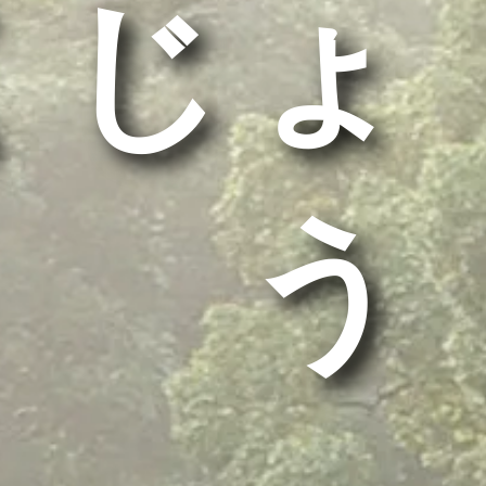
くじょ
う