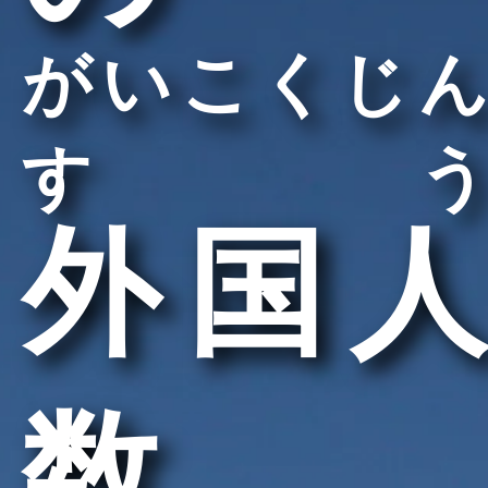
がいこくじん
すう
外国人
数