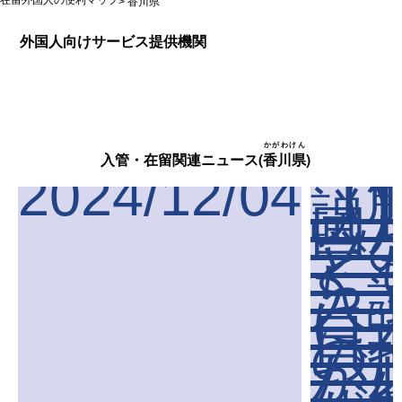
在留外国人の便利マップ
>
香川県
外国人向けサービス提供機関
かがわけん
入管・在留関連ニュース(
香川県
)
2024/12/04
【
説
国
ツ
ど
ち
入
に“
日
の
が
な