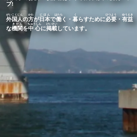
プ
!
がいこくじん
かた
にほん
はたら
く
ひつよう
ゆうえき
外国人
の
方
が
日本
で
働
く・
暮
らすために
必要
・
有益
きかん
ちゅうしん
けいさい
な
機関
を
中心
に
掲載
しています。