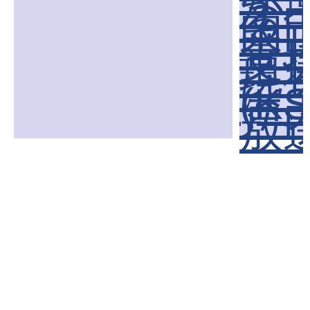
が
る
岡
香
支
現
は
(K
戸
放送