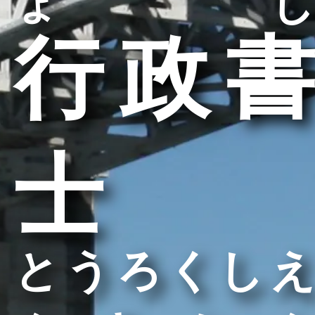
ょし
行政書
士
とうろくしえ