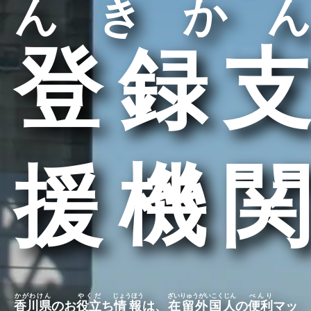
んきかん
登録支
援機関
かがわけん
やくだ
じょうほう
ざいりゅうがいこくじん
べんり
香川県
のお
役立
ち
情報
は、
在留外国人
の
便利
マッ