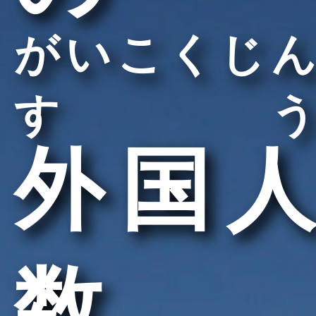
がいこくじん
すう
外国人
数