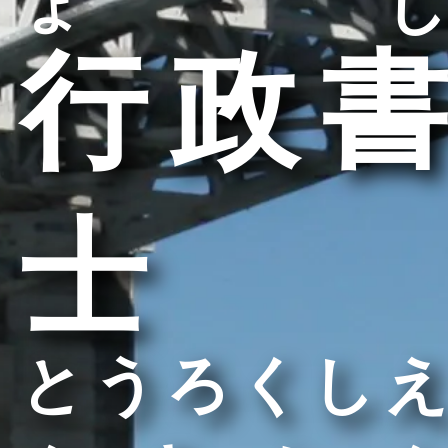
ょし
行政書
士
とうろくしえ