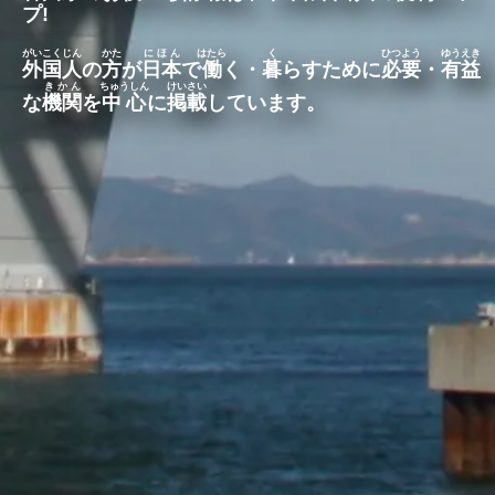
プ
!
がいこくじん
かた
にほん
はたら
く
ひつよう
ゆうえき
外国人
の
方
が
日本
で
働
く・
暮
らすために
必要
・
有益
きかん
ちゅうしん
けいさい
な
機関
を
中心
に
掲載
しています。