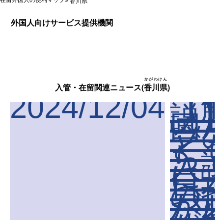
在留外国人の便利マップ
>
香川県
外国人向けサービス提供機関
かがわけん
入管・在留関連ニュース(
香川県
)
2024/12/04
【
説
国
ツ
ど
ち
入
に“
日
の
が
な