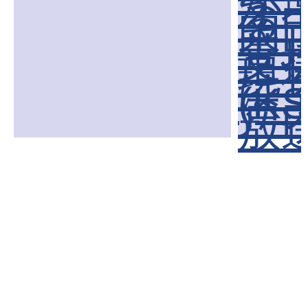
が
る
岡
香
支
現
は
(K
戸
放送