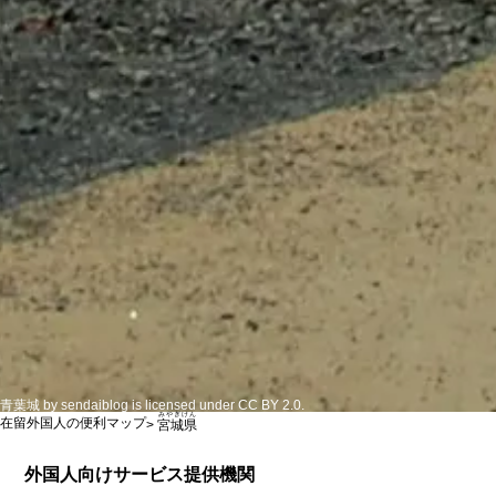
青葉城 by sendaiblog is licensed under CC BY 2.0.
みやぎけん
在留外国人の便利マップ
>
宮城県
外国人向けサービス提供機関