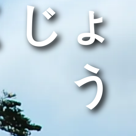
くじょ
う