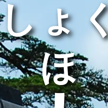
しょ
うほ