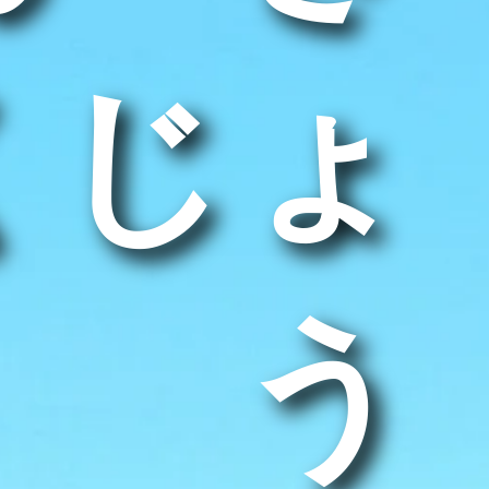
くじょ
う