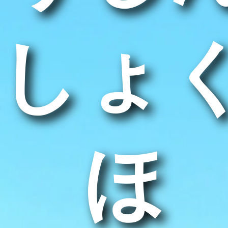
しょ
うほ