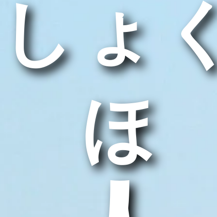
しょ
うほ