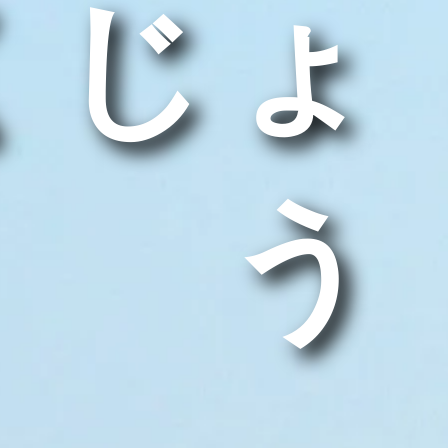
くじょ
う