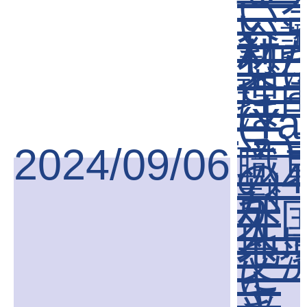
─
い
い
介
材
梨
ど
理
は
(Ya
ニ
ス)
2024/09/06
職
の4
割
が
外
地
交
に
キ
ッ