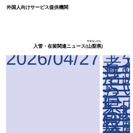
外国人向けサービス提供機関
やまなしけん
入管・在留関連ニュース(
山梨県
)
2026/04/27
「
者
し
活
て
ら
た
い
県
2.
の
技
号