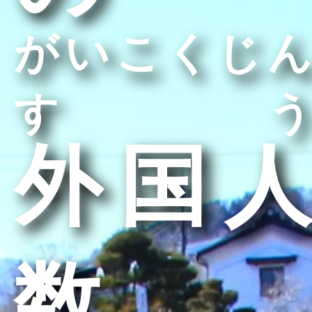
がいこくじん
すう
外国人
数