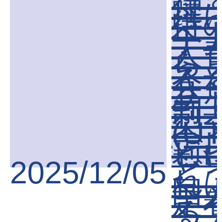
得
躍
待
ベ
ナ
人
ら
え
会
サ
ー
制
梨
(U
テ
ビ
梨)
2025/12/05
ど
れ
国
定
る