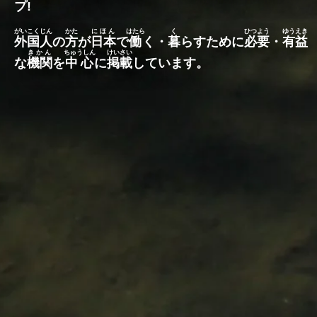
プ
!
がいこくじん
かた
にほん
はたら
く
ひつよう
ゆうえき
外国人
の
方
が
日本
で
働
く・
暮
らすために
必要
・
有益
きかん
ちゅうしん
けいさい
な
機関
を
中心
に
掲載
しています。