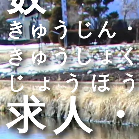
きゅうじん・
きゅうしょく
じょうほう
求人・