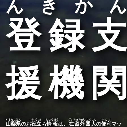
んきかん
登録支
援機関
やまなしけん
やくだ
じょうほう
ざいりゅうがいこくじん
べんり
山梨県
のお
役立
ち
情報
は、
在留外国人
の
便利
マッ