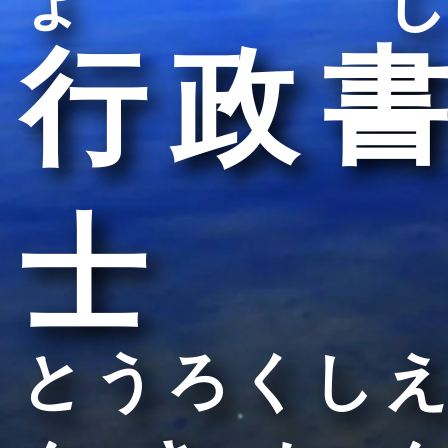
ょし
行政書
士
とうろくしえ