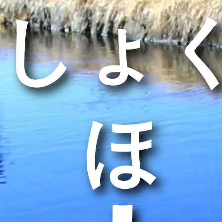
しょ
うほ