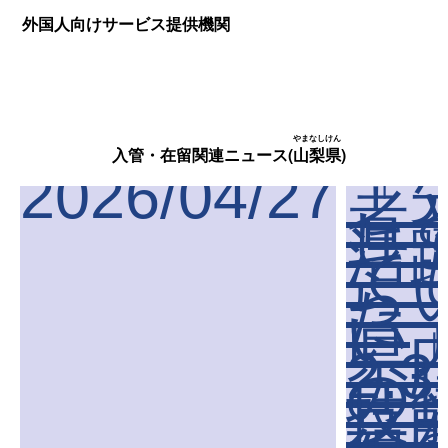
外国人向けサービス提供機関
やまなしけん
入管・在留関連ニュース(
山梨県
)
2026/04/27
「
者
し
活
て
ら
た
い
県
2.
の
技
号