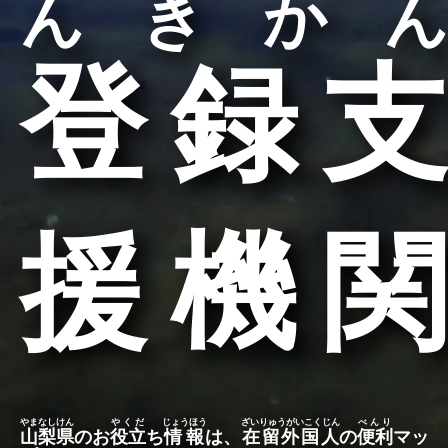
んきかん
登録支
援機関
やまなしけん
やくだ
じょうほう
ざいりゅうがいこくじん
べんり
山梨県
のお
役立
ち
情報
は、
在留外国人
の
便利
マッ