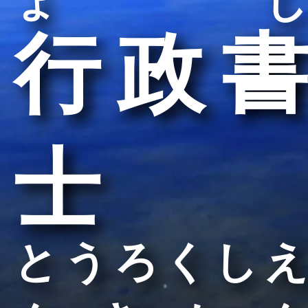
ょし
行政書
士
とうろくしえ