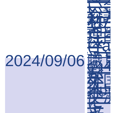
─
い
い
介
材
梨
ど
理
は
(Ya
ニ
ス)
2024/09/06
職
の4
割
が
外
地
交
に
キ
ッ