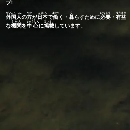
プ
!
がいこくじん
かた
にほん
はたら
く
ひつよう
ゆうえき
外国人
の
方
が
日本
で
働
く・
暮
らすために
必要
・
有益
きかん
ちゅうしん
けいさい
な
機関
を
中心
に
掲載
しています。