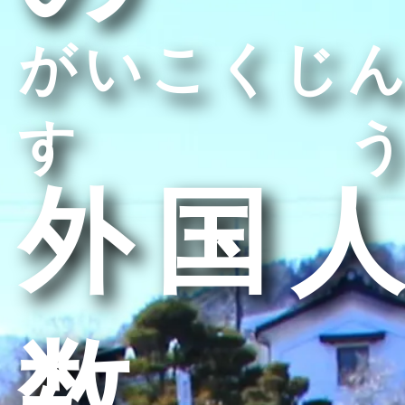
がいこくじん
すう
外国人
数