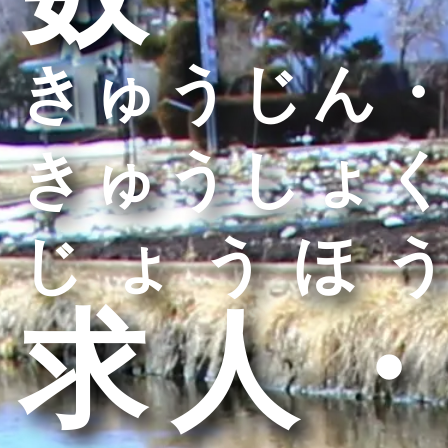
きゅうじん・
きゅうしょく
じょうほう
求人・