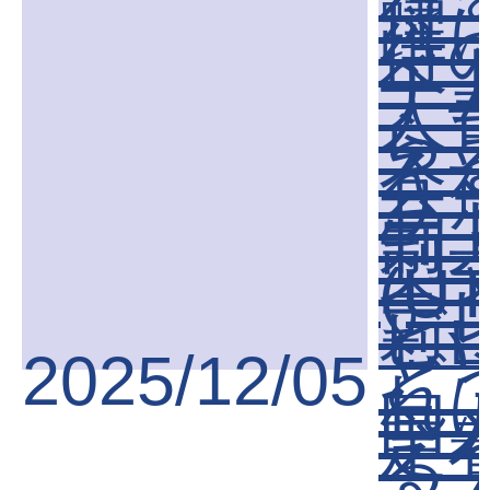
得
躍
待
ベ
ナ
人
ら
え
会
サ
ー
制
梨
(U
テ
ビ
梨)
2025/12/05
ど
れ
国
定
る